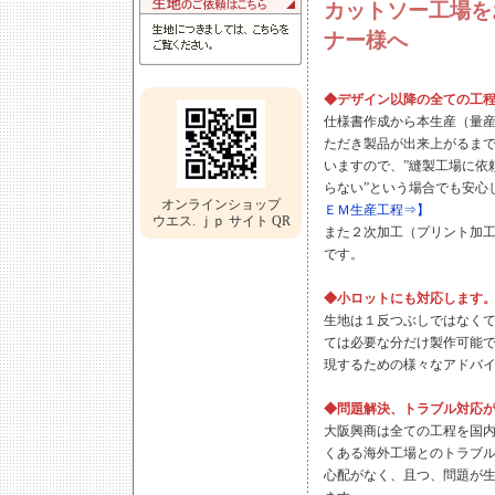
カットソー工場を
ナー様へ
◆デザイン以降の全ての工
仕様書作成から本生産（量
ただき製品が出来上がるま
いますので、”縫製工場に依
らない”という場合でも安心
オンラインショップ
ＥＭ生産工程⇒】
ウエス. ｊｐ サイト QR
また２次加工（プリント加
です。
◆小ロットにも対応します
生地は１反つぶしではなく
ては必要な分だけ製作可能
現するための様々なアドバ
◆問題解決、トラブル対応
大阪興商は全ての工程を国
くある海外工場とのトラブ
心配がなく、且つ、問題が