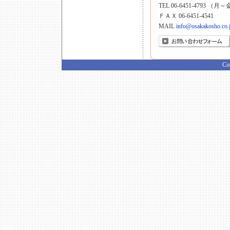
TEL 06-6451-4793 （月～金
ＦＡＸ 06-6451-4541
MAIL
info@osakakosho.co.
Co