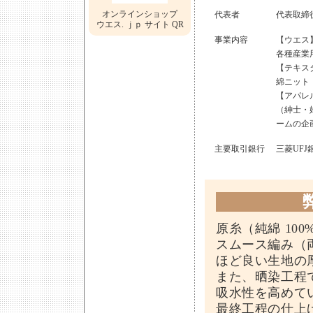
オンラインショップ
代表者
代表取締
ウエス. ｊｐ サイト QR
事業内容
【ウエス
各種産業
【テキス
綿ニット
【アパレ
（紳士・
ームの企
主要取引銀行
三菱UFJ
原糸（純綿 10
スムース編み（
ほど良い生地の
また、晒染工程
吸水性を高めて
最終工程の仕上