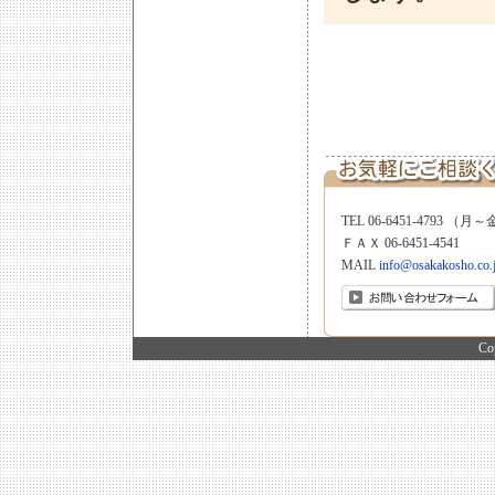
TEL 06-6451-4793 （月～金
ＦＡＸ 06-6451-4541
MAIL
info@osakakosho.co.
Co